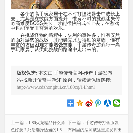
各个的高手玩家属于在不时打怪物暴击中成长上
去，尤其是在技能方面提升，惟有不时的挑战迷失传
奇高难度BOSS关卡，才能很快的成长上去，在游戏
中也能享受非普遍的欢乐。
在挑战怪物的路程中，失利的事许多，惟有安然
的面对游戏的战败，才能确立此后得胜的基础，惟有
丰富的攻破困难才能增强技能，手游传奇游戏每一高
手玩家属于从类此挑战的路途中走出来的。
版权保护:
本文由 手游传奇官网-传奇手游发布
站-找新开传奇手游SF 原创，转载请保留链接:
http://www.cdzhonghui.cn/180cq/14.html
上一篇：
下一篇：
1.80火龙精品什么角
手游传奇打金服发
色好耍？死活选择适当的1.8
布网里的法师威猛重点发挥出