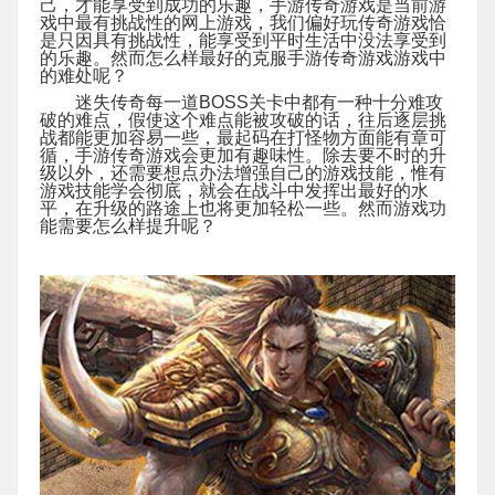
己，才能享受到成功的乐趣，手游传奇游戏是当前游
戏中最有挑战性的网上游戏，我们偏好玩传奇游戏恰
是只因具有挑战性，能享受到平时生活中没法享受到
的乐趣。然而怎么样最好的克服手游传奇游戏游戏中
的难处呢？
迷失传奇每一道BOSS关卡中都有一种十分难攻
破的难点，假使这个难点能被攻破的话，往后逐层挑
战都能更加容易一些，最起码在打怪物方面能有章可
循，手游传奇游戏会更加有趣味性。除去要不时的升
级以外，还需要想点办法增强自己的游戏技能，惟有
游戏技能学会彻底，就会在战斗中发挥出最好的水
平，在升级的路途上也将更加轻松一些。然而游戏功
能需要怎么样提升
呢？